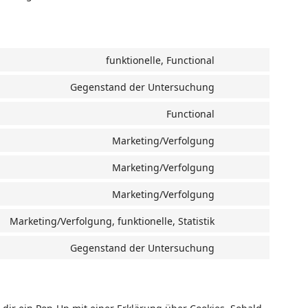
funktionelle, Functional
Consent
to
Gegenstand der Untersuchung
Consent
service
to
wordpress
Functional
Consent
service
to
simple-
Marketing/Verfolgung
Consent
service
membership
to
wordfence
Marketing/Verfolgung
Consent
service
to
google-
Marketing/Verfolgung
Consent
service
fonts
to
google-
Marketing/Verfolgung, funktionelle, Statistik
Consent
service
recaptcha
to
google-
Gegenstand der Untersuchung
Consent
service
maps
to
youtube
service
sonstiges