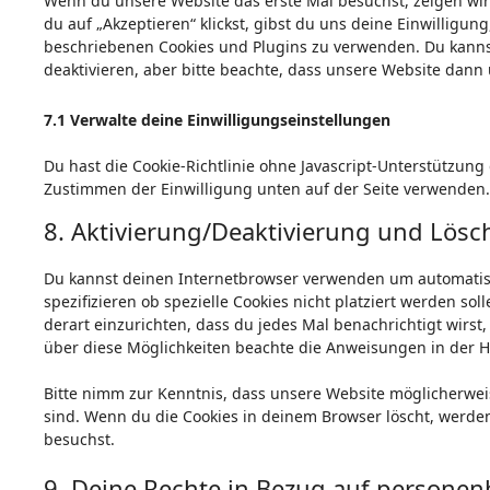
Wenn du unsere Website das erste Mal besuchst, zeigen wir 
du auf „Akzeptieren“ klickst, gibst du uns deine Einwilligung
beschriebenen Cookies und Plugins zu verwenden. Du kann
deaktivieren, aber bitte beachte, dass unsere Website dann 
7.1 Verwalte deine Einwilligungseinstellungen
Du hast die Cookie-Richtlinie ohne Javascript-Unterstützu
Zustimmen der Einwilligung unten auf der Seite verwenden.
8. Aktivierung/Deaktivierung und Lösc
Du kannst deinen Internetbrowser verwenden um automatis
spezifizieren ob spezielle Cookies nicht platziert werden so
derart einzurichten, dass du jedes Mal benachrichtigt wirst,
über diese Möglichkeiten beachte die Anweisungen in der Hi
Bitte nimm zur Kenntnis, dass unsere Website möglicherweise 
sind. Wenn du die Cookies in deinem Browser löscht, werde
besuchst.
9. Deine Rechte in Bezug auf persone